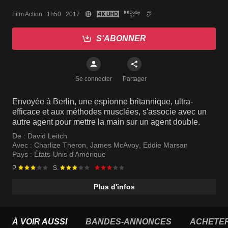
Film Action   1h50   2017
S'ABONNER
Se connecter
Partager
Envoyée à Berlin, une espionne britannique, ultra-
efficace et aux méthodes musclées, s'associe avec un
autre agent pour mettre la main sur un agent double.
De :
David Leitch
Avec :
Charlize Theron
,
James McAvoy
,
Eddie Marsan
Pays :
États-Unis d'Amérique
P.
S.
Plus d'infos
À VOIR AUSSI
BANDES-ANNONCES
ACHETE