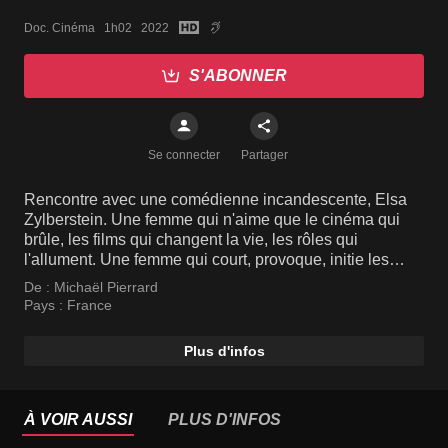
Doc. Cinéma   1h02   2022
S'ABONNER
Se connecter
Partager
Rencontre avec une comédienne incandescente, Elsa
Zylberstein. Une femme qui n'aime que le cinéma qui
brûle, les films qui changent la vie, les rôles qui
l'allument. Une femme qui court, provoque, initie les
projets. Une femme qu'aucun échec n'a jamais arrêtée.
De :
Michaël Pierrard
Une femme qui prend rendez-vous avec un réalisateur
Pays :
France
parce qu'elle a eu une idée dans un avion. Une femme
qui accepte un rôle uniquement pour jouer une scène
Plus d'infos
qui l'obsède. Une femme qui fait peur à ses proches en
restant littéralement dans la peau des personnages
qu'elle incarne. Une femme qui comme le dit le
réalisateur Claude Lelouch n'a peur de rien. Une femme
À VOIR AUSSI
PLUS D'INFOS
qui aime le cinéma jusqu'à la folie et dont l'amour illimité