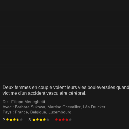
Deux femmes en couple voient leurs vies bouleversées quand l'
victime d'un accident vasculaire cérébral.
De :
Filippo Meneghetti
Avec :
Barbara Sukowa
,
Martine Chevallier
,
Léa Drucker
Pays :
France
,
Belgique
,
Luxembourg
P.
S.