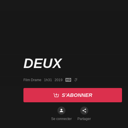
DEUX
Film Drame   1h31   2019
S'ABONNER
Se connecter
Partager