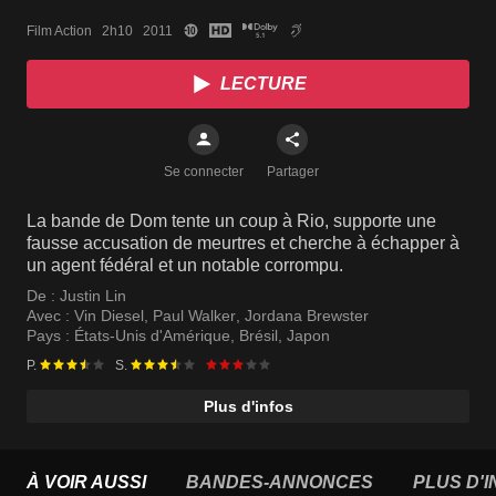
Film Action   2h10   2011
LECTURE
Se connecter
Partager
La bande de Dom tente un coup à Rio, supporte une
fausse accusation de meurtres et cherche à échapper à
un agent fédéral et un notable corrompu.
De :
Justin Lin
Avec :
Vin Diesel
,
Paul Walker
,
Jordana Brewster
Pays :
États-Unis d'Amérique
,
Brésil
,
Japon
P.
S.
Plus d'infos
À VOIR AUSSI
BANDES-ANNONCES
PLUS D'