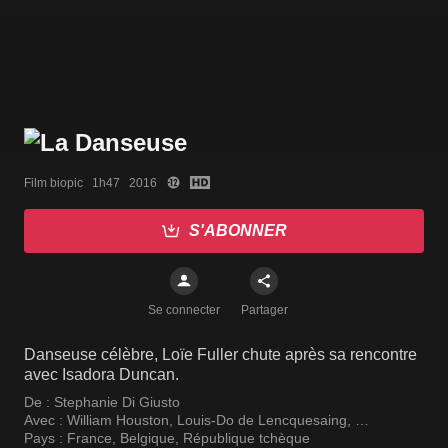
Film biopic   1h47   2016
S'ABONNER
Se connecter
Partager
Danseuse célèbre, Loïe Fuller chute après sa rencontre
avec Isadora Duncan.
De :
Stephanie Di Giusto
Avec :
William Houston
,
Louis-Do de Lencquesaing
,
Lily-Rose Depp
Pays :
France
,
Belgique
,
République tchèque