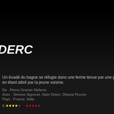
UDERC
Un évadé du bagne se réfugie dans une ferme tenue par une pay
en étant attiré par la jeune voisine.
De :
Pierre Granier-Deferre
Avec :
Simone Signoret
,
Alain Delon
,
Ottavia Piccolo
Pays :
France
,
Italie
S.