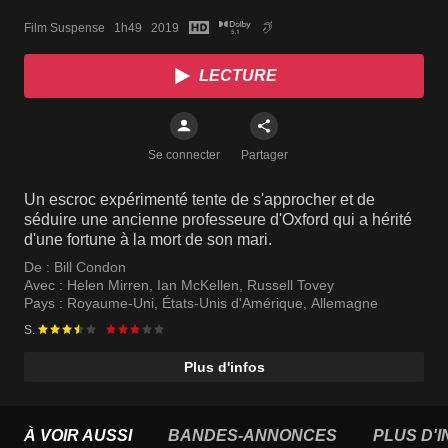
Film Suspense   1h49   2019
LECTURE
Se connecter
Partager
Un escroc expérimenté tente de s'approcher et de
séduire une ancienne professeure d'Oxford qui a hérité
d'une fortune à la mort de son mari.
De :
Bill Condon
Avec :
Helen Mirren
,
Ian McKellen
,
Russell Tovey
Pays :
Royaume-Uni
,
États-Unis d'Amérique
,
Allemagne
S.
Plus d'infos
À VOIR AUSSI
BANDES-ANNONCES
PLUS D'