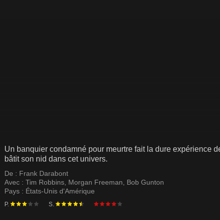
Un banquier condamné pour meurtre fait la dure expérience de l
bâtit son nid dans cet univers.
De :
Frank Darabont
Avec :
Tim Robbins
,
Morgan Freeman
,
Bob Gunton
Pays :
États-Unis d'Amérique
P.
S.