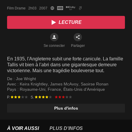
Film Drame   2h03   2007
LECTURE
Se connecter
Partager
En 1935, l'Angleterre subit une forte canicule. La famille
Tallis vit bien à l'abri dans une gigantesque demeure
victorienne. Mais une tragédie bouleverse tout.
De :
Joe Wright
Avec :
Keira Knightley
,
James McAvoy
,
Saoirse Ronan
Pays :
Royaume-Uni
,
France
,
États-Unis d'Amérique
P.
S.
Plus d'infos
À VOIR AUSSI
PLUS D'INFOS