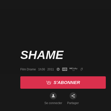
SHAME
Film Drame   1h36   2011
S'ABONNER
Se connecter
Partager