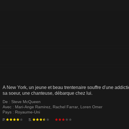
A New York, un jeune et beau trentenaire souffre d'une addict
sa soeur, une chanteuse, débarque chez lui.
De :
Steve McQueen
Avec :
Mari-Ange Ramirez
,
Rachel Farrar
,
Loren Omer
Pays :
Royaume-Uni
P.
S.