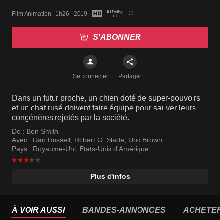
Film Animation   1h26   2019
S'ABONNER
Se connecter
Partager
Dans un futur proche, un chien doté de super-pouvoirs
et un chat rusé doivent faire équipe pour sauver leurs
congénères rejetés par la société.
De :
Ben Smith
Avec :
Dan Russell
,
Robert G. Slade
,
Doc Brown
Pays :
Royaume-Uni
,
États-Unis d'Amérique
Plus d'infos
À VOIR AUSSI
BANDES-ANNONCES
ACHETE