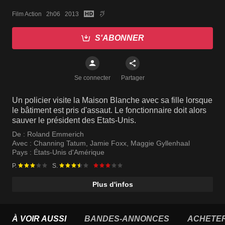
Film Action   2h06   2013
S'ABONNER
Se connecter
Partager
Un policier visite la Maison Blanche avec sa fille lorsque
le bâtiment est pris d'assaut. Le fonctionnaire doit alors
sauver le président des Etats-Unis.
De :
Roland Emmerich
Avec :
Channing Tatum
,
Jamie Foxx
,
Maggie Gyllenhaal
Pays :
États-Unis d'Amérique
P.
S.
Plus d'infos
À VOIR AUSSI
BANDES-ANNONCES
ACHETE