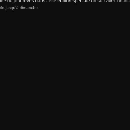
lité du jour revus dans cette édition spéciale du soir avec un focu
ble jusqu'à dimanche