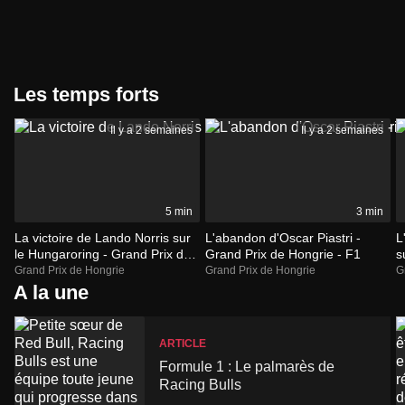
Les temps forts
Il y a 2 semaines
Il y a 2 semaines
5 min
3 min
La victoire de Lando Norris sur
L'abandon d'Oscar Piastri -
L
le Hungaroring - Grand Prix de
Grand Prix de Hongrie - F1
s
Hongrie - F1
d
Grand Prix de Hongrie
Grand Prix de Hongrie
G
A la une
ARTICLE
Formule 1 : Le palmarès de
Racing Bulls