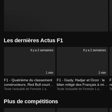
Les dernières Actus F1
Il y a 2 semaines
Il y a 2 semaines
1 min
2 min
F1 - Quatrième du classement
F1 - Gasly, Hadjar et Ocon : le
F
constructeurs, Red Bull court
bilan mitigé des Français à mi-
r
toujours après sa première
saison
L
Toute l'actualité de Formule 1 a...
Toute l'actualité de Formule 1 a...
T
victoire de la saison
B
Plus de compétitions