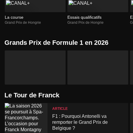
La course
Essais qualificatifs
E
Grand Prix de Hongrie
Grand Prix de Hongrie
G
Grands Prix de Formule 1 en 2026
Le Tour de Franck
ARTICLE
F1 : Pourquoi Antonelli va
remporter le Grand Prix de
Belgique ?