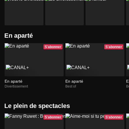
En aparté
S'abonner
S'abonner
En aparté
En aparté
E
Divertissement
Best of
B
Le plein de spectacles
S'abonner
S'abonner