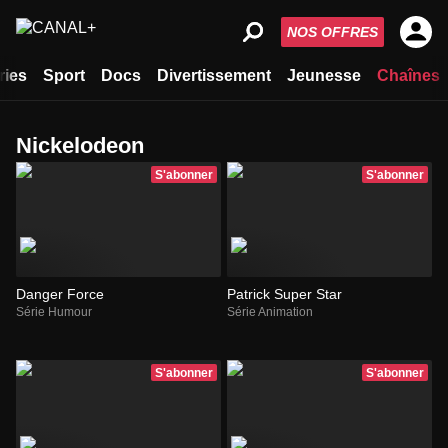
NOS OFFRES
ries
Sport
Docs
Divertissement
Jeunesse
Chaînes
Nickelodeon
S'abonner
S'abonner
Danger Force
Patrick Super Star
Série Humour
Série Animation
S'abonner
S'abonner