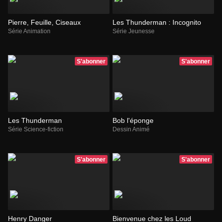
Pierre, Feuille, Ciseaux
Les Thunderman : Incognito
Série Animation
Série Jeunesse
S'abonner
S'abonner
Les Thunderman
Bob l'éponge
Série Science-fiction
Dessin Animé
S'abonner
S'abonner
Henry Danger
Bienvenue chez les Loud