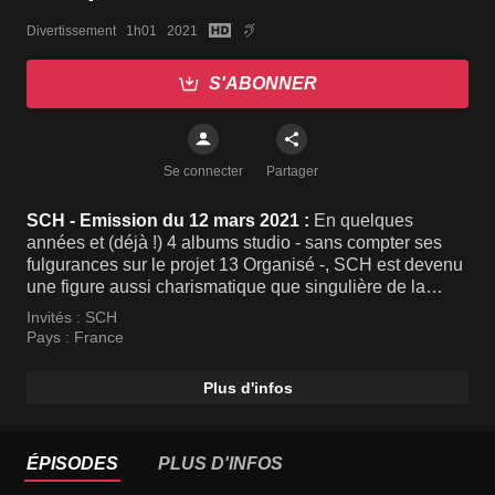
Divertissement   1h01   2021
S'ABONNER
Se connecter
Partager
SCH - Emission du 12 mars 2021 :
En quelques
années et (déjà !) 4 albums studio - sans compter ses
fulgurances sur le projet 13 Organisé -, SCH est devenu
une figure aussi charismatique que singulière de la
scène rap française. Quelques jours avant la sortie du
Invités :
SCH
second opus de JVLIVS, sa trilogie rap imprégnée
Pays :
France
d'esthétique cinématographique, le rappeur accueille
Mouloud Achour sur le toit de sa ville, Marseille. Un
Plus d'infos
entretien exceptionnel.
ÉPISODES
PLUS D'INFOS