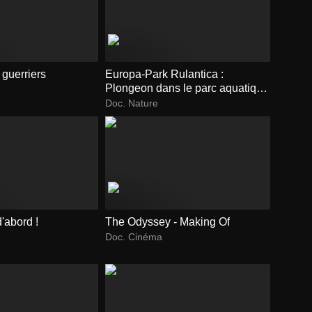
 guerriers
Europa-Park Rulantica :
Plongeon dans le parc aquatique
XXL
Doc. Nature
'abord !
The Odyssey - Making Of
Doc. Cinéma