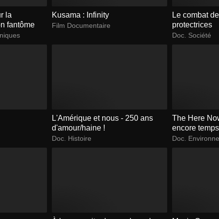
r la
Kusama : Infinity
Le combat d
ion fantôme
protectrices
Film Documentaire
hniques
Doc. Société
L'Amérique et nous - 250 ans
The Here Now 
d'amour/haine !
encore temp
Doc. Histoire
Doc. Environn