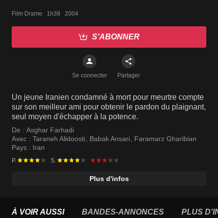
Film Drame   1h38   2004
S'ABONNER
Se connecter
Partager
Un jeune Iranien condamné à mort pour meurtre compte
sur son meilleur ami pour obtenir le pardon du plaignant,
seul moyen d'échapper à la potence.
De :
Asghar Farhadi
Avec :
Taraneh Alidoosti
,
Babak Ansari
,
Faramarz Gharibian
Pays :
Iran
P.
S.
Plus d'infos
À VOIR AUSSI
BANDES-ANNONCES
PLUS D'