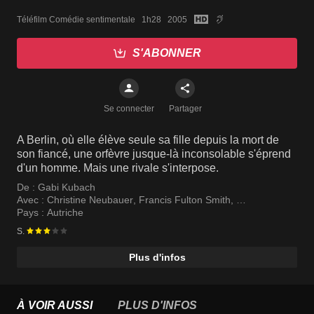
Téléfilm Comédie sentimentale   1h28   2005
S'ABONNER
Se connecter
Partager
A Berlin, où elle élève seule sa fille depuis la mort de
son fiancé, une orfèvre jusque-là inconsolable s'éprend
d'un homme. Mais une rivale s'interpose.
De :
Gabi Kubach
Avec :
Christine Neubauer
,
Francis Fulton Smith
,
Marion Mitterhammer
Pays :
Autriche
S.
Plus d'infos
À VOIR AUSSI
PLUS D'INFOS