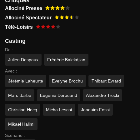
Critiques
Allociné Presse
Allociné Spectateur
Télé-Loisirs
Casting
De :
Julien Despaux
Frédéric Balekdjian
Avec :
Jérémie Laheurte
Evelyne Brochu
Thibaut Evrard
Marc Barbé
Eugénie Derouand
Alexandre Trocki
Christian Hecq
Micha Lescot
Joaquim Fossi
Mikaël Halimi
Scénario :