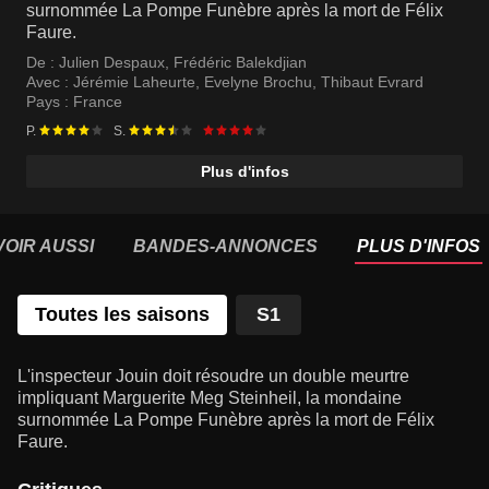
surnommée La Pompe Funèbre après la mort de Félix
Faure.
De :
Julien Despaux
,
Frédéric Balekdjian
Avec :
Jérémie Laheurte
,
Evelyne Brochu
,
Thibaut Evrard
Pays :
France
P.
S.
Plus d'infos
VOIR AUSSI
BANDES-ANNONCES
PLUS D'INFOS
Toutes les saisons
S1
L'inspecteur Jouin doit résoudre un double meurtre
impliquant Marguerite Meg Steinheil, la mondaine
surnommée La Pompe Funèbre après la mort de Félix
Faure.