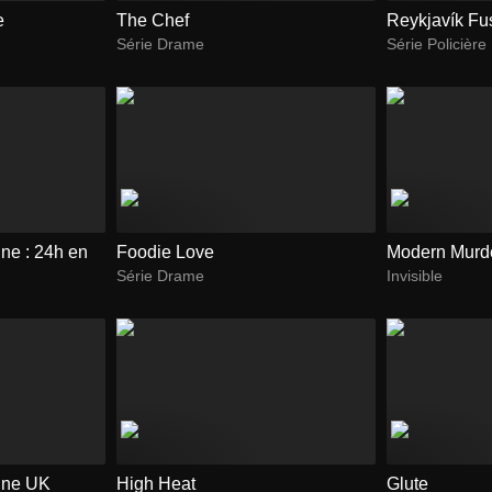
e
The Chef
Reykjavík Fu
Série Drame
Série Policière
ne : 24h en
Foodie Love
Modern Murd
Série Drame
Invisible
ine UK
High Heat
Glute