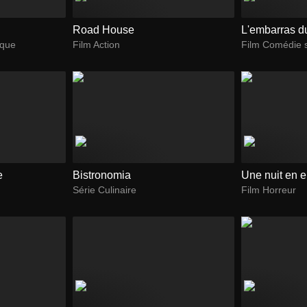
Road House
L'embarras d
ique
Film Action
Film Comédie 
e
Bistronomia
Une nuit en e
Série Culinaire
Film Horreur