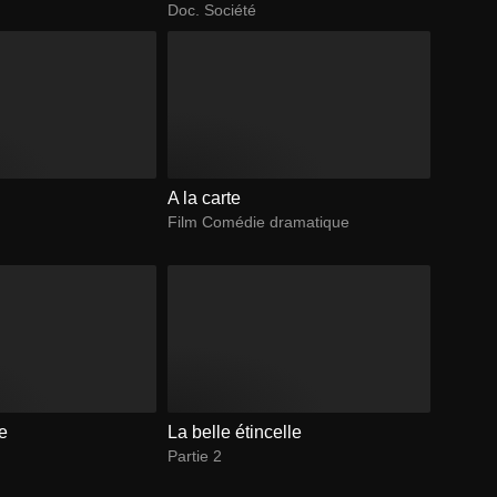
restauration rapide
Doc. Société
A la carte
Film Comédie dramatique
ce
La belle étincelle
Partie 2