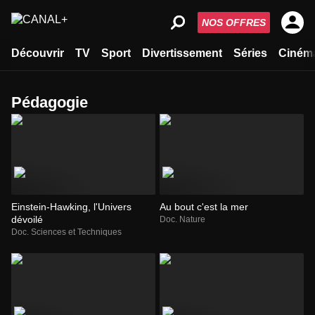
NOS OFFRES
Découvrir
TV
Sport
Divertissement
Séries
Ciném
pédagogie
Einstein-Hawking, l'Univers
Au bout c'est la mer
dévoilé
Doc. Nature
Doc. Sciences et Techniques