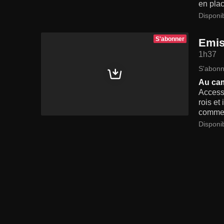
en plac
Disponi
S'abonner
Emis
1h37
S'abonn
Au cam
Accesso
rois et
comme à
Disponi