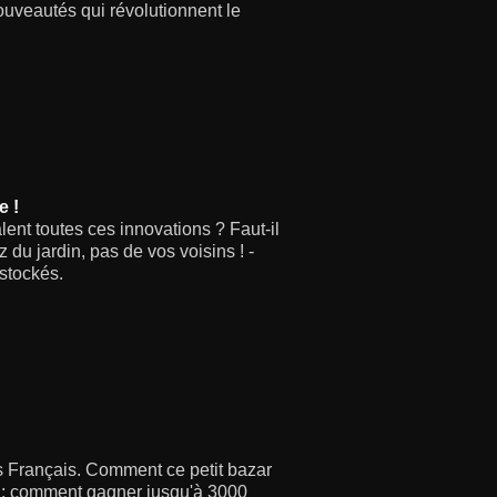
ouveautés qui révolutionnent le
e !
ent toutes ces innovations ? Faut-il
 du jardin, pas de vos voisins ! -
éstockés.
es Français. Comment ce petit bazar
n : comment gagner jusqu'à 3000