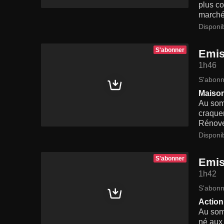
plus co
marché
Disponi
S'abonner
Emis
1h46
S'abonn
Maison 
Au somm
craquer
Rénover
Disponi
S'abonner
Emis
1h42
S'abonn
Action 
Au somm
né aux 