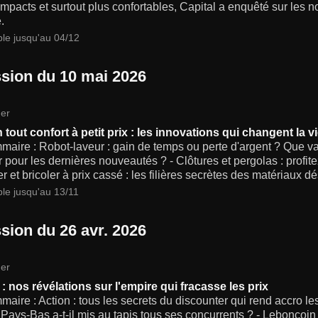
mpacts et surtout plus confortables, Capital a enquêté sur les n
.
ble jusqu'au 04/12
sion du 10 mai 2026
er
tout confort à petit prix : les innovations qui changent la vi
aire : Robot-laveur : gain de temps ou perte d'argent ? Que val
 pour les dernières nouveautés ? - Clôtures et pergolas : profitez
 et bricoler à prix cassé : les filières secrètes des matériaux d
ble jusqu'au 13/11
sion du 26 avr. 2026
er
: nos révélations sur l'empire qui fracasse les prix
aire : Action : tous les secrets du discounter qui rend accro l
Pays-Bas a-t-il mis au tapis tous ses concurrents ? - Leboncoi