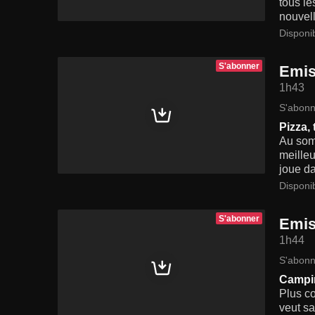
tous le
nouvel
Disponi
S'abonner
Emis
1h43
S'abonn
Pizza,
Au somm
meilleu
joue da
Disponi
S'abonner
Emis
1h44
S'abonn
Campin
Plus co
veut sa