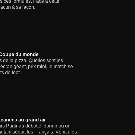
s ces formules. Face à cette
acun à sa façon.
 la Coupe du monde
 de la pizza. Quelles sont les
 écran géant, prix mini, le match se
ts de foot.
acances au grand air
s Partir au débotté, dormir où on
utant séduit les Français. Véhicules