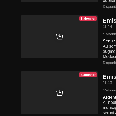
oublier
Disponi
S'abonner
Emis
1h44
S'abonn
Sécu :
Au somm
augment
Médecin
Disponi
S'abonner
Emis
1h43
S'abonn
Argent
A l'heu
municip
seront 