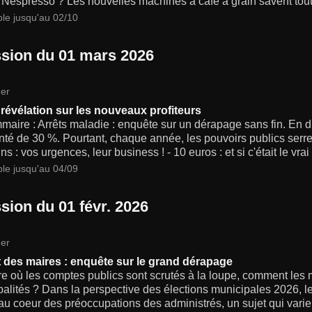
 Nespresso ? Les nouvelles machines à café à grain savent tout 
ble jusqu'au 02/10
sion du 01 mars 2026
er
 révélation sur les nouveaux profiteurs
aire : Arrêts maladie : enquête sur un dérapage sans fin. En di
é de 30 %. Pourtant, chaque année, les pouvoirs publics serren
s : vos urgences, leur business ! - 10 euros : et si c'était le vrai
ble jusqu'au 04/09
sion du 01 févr. 2026
er
 des maires : enquête sur le grand dérapage
re où les comptes publics sont scrutés à la loupe, comment les 
alités ? Dans la perspective des élections municipales 2026, 
au coeur des préoccupations des administrés, un sujet qui varie 