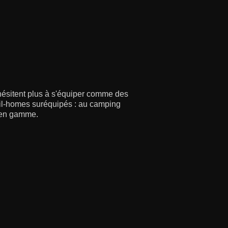
'hésitent plus à s'équiper comme des
obil-homes suréquipés : au camping
e en gamme.