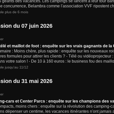
s géants des vacances. Les campings se lancent à leur tour dan
le concurrence, Belambra comme l'association VVF ripostent ch
ble plus de 6 mois
sion du 07 juin 2026
er
 télé et maillot de foot : enquête sur les vrais gagnants de
aire : Moins chère, plus rapide : enquête sur les nouveaux rois
res formules pour attirer les clients ? - Télé ou vidéoprojecteur :
ns votre salon ! - De 10 à 160 euros : le business fou des maillo
ble jusqu'au 11/12
sion du 31 mai 2026
er
g-cars et Center Parcs : enquête sur les champions des v
mpacts, moins chers : enquête sur la révolution des camping-car
ns dépenser un centime, les vacances itinérantes n'ont jamais a