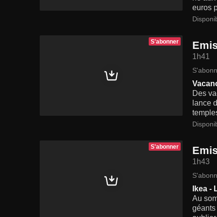
euros 
Disponi
S'abonner
Emis
1h41
S'abonn
Vacanc
Des vac
lance d
temples
Disponi
S'abonner
Emis
1h43
S'abonn
Ikea - 
Au som
géants 