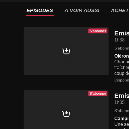
ÉPISODES
À VOIR AUSSI
ACHET
S'abonner
Emis
1h38
S'abonn
Oléron,
Chaque 
fraîche
coup de
Disponi
S'abonner
Emis
1h35
S'abonn
Campin
Une sem