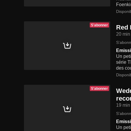
Foenki
Disponi
S'abonner
Red 
20 min
S'abonn
Emissi
Un peti
série T
des cou
Disponi
S'abonner
Wedd
reco
19 min
S'abonn
Emissi
Un pet