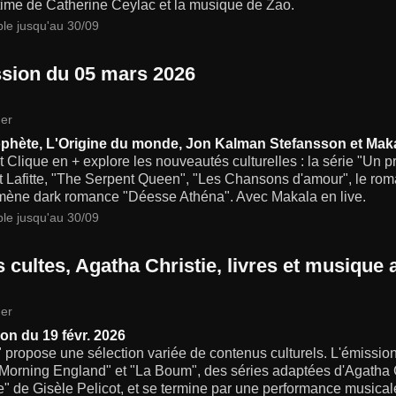
ntime de Catherine Ceylac et la musique de Zao.
ble jusqu'au 30/09
sion du 05 mars 2026
er
phète, L'Origine du monde, Jon Kalman Stefansson et Maka
t Clique en + explore les nouveautés culturelles : la série "Un 
t Lafitte, "The Serpent Queen", "Les Chansons d'amour", le ro
ène dark romance "Déesse Athéna". Avec Makala en live.
ble jusqu'au 30/09
s cultes, Agatha Christie, livres et musique
er
on du 19 févr. 2026
" propose une sélection variée de contenus culturels. L'émiss
orning England" et "La Boum", des séries adaptées d'Agatha Ch
e" de Gisèle Pelicot, et se termine par une performance musical