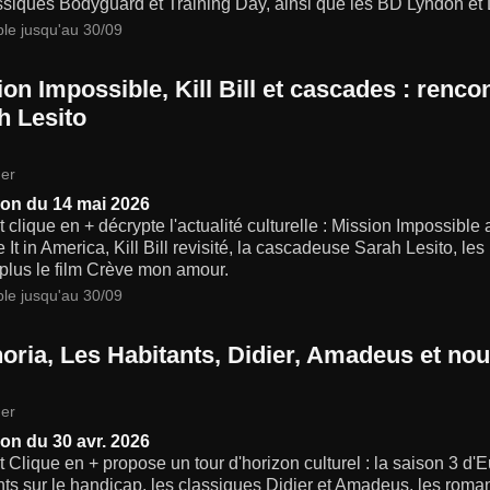
ssiques Bodyguard et Training Day, ainsi que les BD Lyndon et 
ble jusqu'au 30/09
ion Impossible, Kill Bill et cascades : renc
h Lesito
er
on du 14 mai 2026
t clique en + décrypte l'actualité culturelle : Mission Impossibl
 It in America, Kill Bill revisité, la cascadeuse Sarah Lesito, le
 plus le film Crève mon amour.
ble jusqu'au 30/09
oria, Les Habitants, Didier, Amadeus et nouv
er
on du 30 avr. 2026
t Clique en + propose un tour d'horizon culturel : la saison 3 d
ts sur le handicap, les classiques Didier et Amadeus, les roma