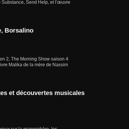
e Substance, Send Help, et l'œuvre
, Borsalino
aison 2, The Morning Show saison 4
e livre Malika de la mère de Nassim
es et découvertes musicales
heroux sur la manosphère, les