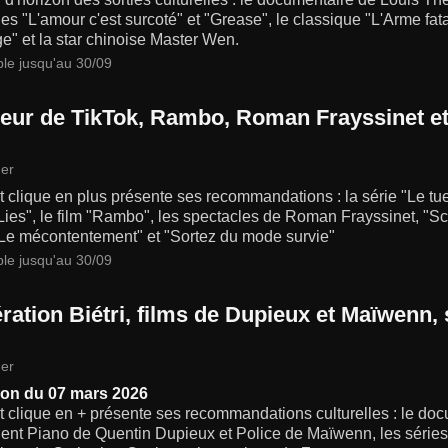
s "L'amour c'est surcoté" et "Grease", le classique "L'Arme fat
" et la star chinoise Master Wen.
ble jusqu'au 30/09
ueur de TikTok, Rambo, Roman Frayssinet e
er
t clique en plus présente ses recommandations : la série "Le tueu
ies", le film "Rambo", les spectacles de Roman Frayssinet, "Sc
"Le mécontentement" et "Sortez du mode survie"
ble jusqu'au 30/09
ation Biétri, films de Dupieux et Maïwenn, s
er
on du 07 mars 2026
t clique en + présente ses recommandations culturelles : le docu
dent Piano de Quentin Dupieux et Police de Maïwenn, les série