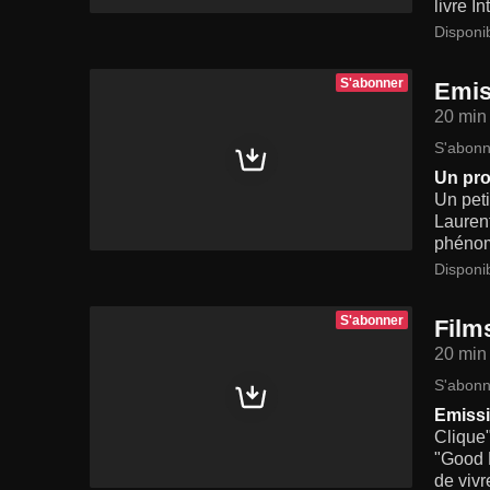
livre I
Disponi
S'abonner
Emis
20 min
S'abonn
Un pro
Un peti
Lauren
phénom
Disponi
S'abonner
Film
20 min
S'abonn
Emissi
Clique
"Good M
de vivr