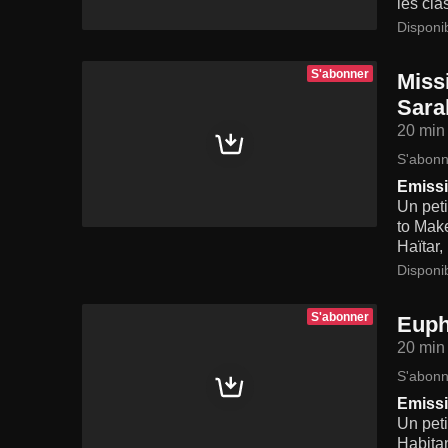
les cla
Disponi
S'abonner
Miss
Sara
20 min
S'abonn
Emissi
Un peti
to Make
Haïtar,
Disponi
S'abonner
Euph
20 min
S'abonn
Emissi
Un peti
Habitan