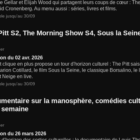
e Gellar et Elijah Wood qui partagent leurs coups de cœur : Th
d Cronenberg. Au menu aussi : séries, livres et films.
ble jusqu'au 30/09
Pitt S2, The Morning Show S4, Sous la Seine
er
on du 02 avr. 2026
t clique en plus propose un tour d'horizon culturel : The Pitt s
rion Cotillard, le film Sous la Seine, le classique Borsalino, l
t Neige en live.
ble jusqu'au 30/09
mentaire sur la manosphère, comédies cult
a semaine
er
on du 26 mars 2026
 d'horizon des sorties culturelles : le documentaire de Louis T