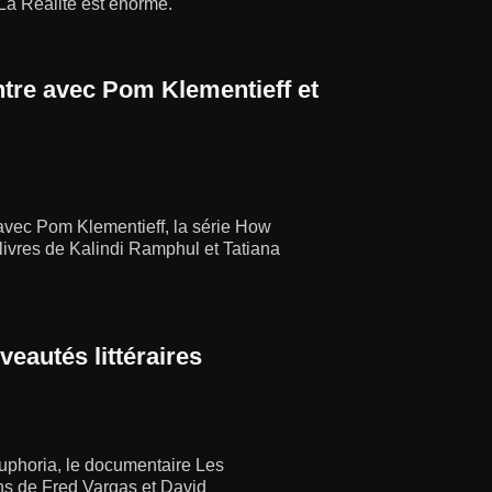
La Réalité est énorme.
ontre avec Pom Klementieff et
e avec Pom Klementieff, la série How
s livres de Kalindi Ramphul et Tatiana
eautés littéraires
'Euphoria, le documentaire Les
ns de Fred Vargas et David