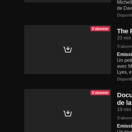
Michell
de Davi
Disponi
S'abonner
The 
20 min
S'abonn
Emissi
Un peti
avec Ma
Lyes, e
Disponi
S'abonner
Docu
de l
19 min
S'abonn
Emissi
Un tour