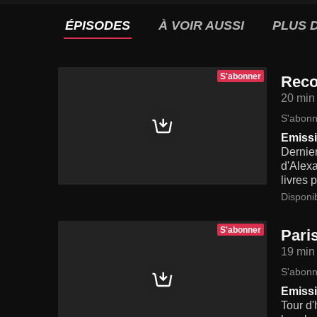
ÉPISODES
À VOIR AUSSI
PLUS D
S'abonner
Recom
20 min
S'abonn
Emissi
Dernier
d'Alexa
livres p
Disponi
S'abonner
Pari
19 min
S'abonn
Emissi
Tour d'