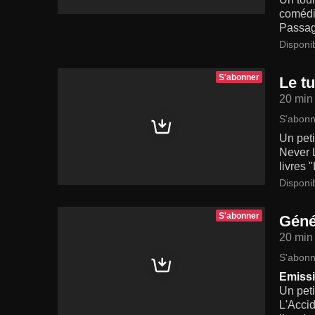
comédie
Passage
Disponi
S'abonner
Le t
20 min
S'abonn
Un peti
Never L
livres 
Disponi
S'abonner
Génér
20 min
S'abonn
Emissi
Un peti
L'Acci