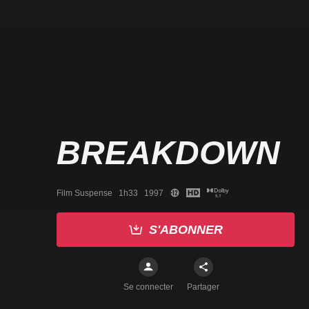
BREAKDOWN
Film Suspense   1h33   1997
S'ABONNER
Se connecter
Partager