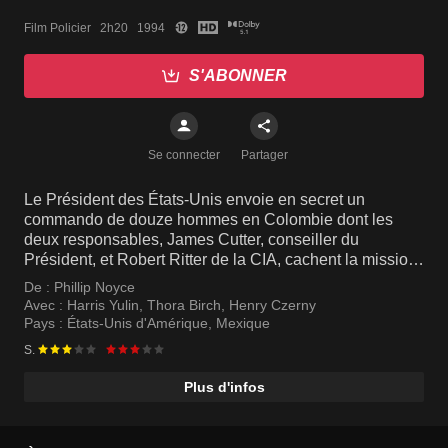
Film Policier   2h20   1994
S'ABONNER
Se connecter
Partager
Le Président des États-Unis envoie en secret un
commando de douze hommes en Colombie dont les
deux responsables, James Cutter, conseiller du
Président, et Robert Ritter de la CIA, cachent la mission
au directeur des renseignements, Jack Ryan.
De :
Phillip Noyce
Avec :
Harris Yulin
,
Thora Birch
,
Henry Czerny
Pays :
États-Unis d'Amérique
,
Mexique
S.
Plus d'infos