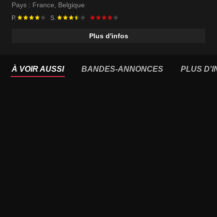
Makita Samba
Pays :
France
,
Belgique
P.
S.
Plus d'infos
À VOIR AUSSI
BANDES-ANNONCES
PLUS D'