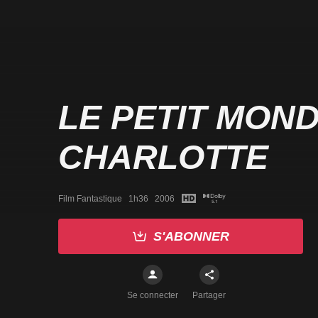
LE PETIT MON
CHARLOTTE
Film Fantastique   1h36   2006
S'ABONNER
Se connecter
Partager