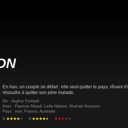
ON
En Iran, un couple se défait : elle veut quitter le pays, rêvant d
résoudre à quitter son père malade.
De :
Asghar Farhadi
Avec :
Payman Maadi
,
Leila Hatami
,
Shahab Hosseini
Pays :
Iran
,
France
,
Australie
S.
P.