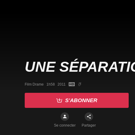
UNE SÉPARATI
Film Drame   1h58   2011
S'ABONNER
Se connecter
Partager