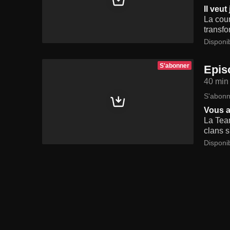
Il veut
La cour
transfo
Disponi
S'abonner
Epis
40 min
S'abonn
Vous a
La Team
clans s
Disponi