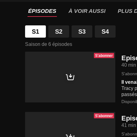
ÉPISODES
À VOIR AUSSI
PLUS D
S1
S2
S3
S4
Saison de 6 épisodes
S'abonner
Epis
40 min
S'abonn
Il ven
Tracy 
passés 
Disponib
S'abonner
Epis
41 min
S'abonn