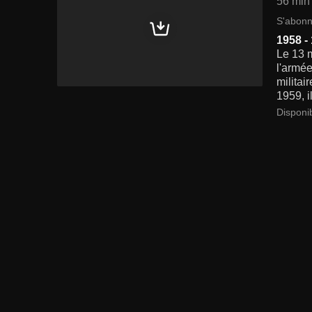
56 min
S'abonn
1958 -
Le 13 
l'armée
militai
1959, i
Disponi