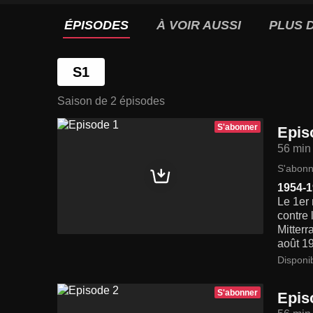
ÉPISODES
À VOIR AUSSI
PLUS D
S1
Saison de 2 épisodes
S'abonner
Epis
56 min
S'abonn
1954-
Le 1er
contre 
Mitterr
août 19
Disponi
S'abonner
Epis