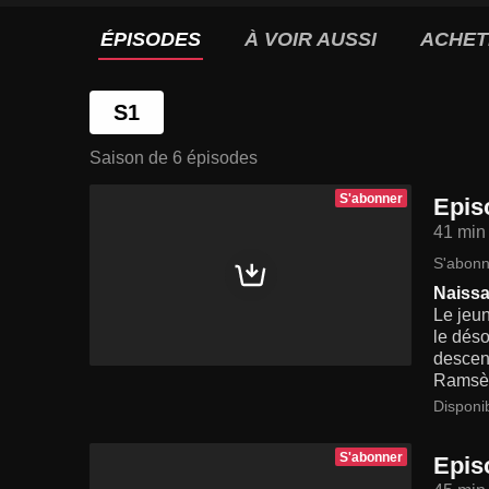
ÉPISODES
À VOIR AUSSI
ACHET
S1
Saison de 6 épisodes
S'abonner
Epis
41 min
S'abonn
Naissa
Le jeun
le déso
descend
Ramsès,
Disponi
S'abonner
Epis