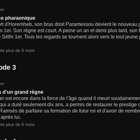
er
ce pharaonique
ort d'Horemheb, son bras droit Paramessou devient le nouveau
1er. Son règne est court. A peine un an et demi plus tard, son f
Séthi 1er. Tous les regards se tournent alors vers le tout jeune
ble plus de 6 mois
ode 3
er
 d'un grand règne
er est encore dans la force de l'âge quand il meurt soudaineme
qui a duré seulement dix ans, a permis de restaurer le prestige d
Ramsès de parfaire sa formation de futur roi et d'avoir de nombr
après lui.
ble plus de 6 mois