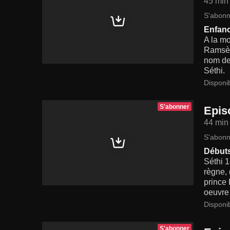
45 min
S'abonn
Enfan
A la m
Ramsès 
nom de 
Séthi.
Disponi
S'abonner
Epis
44 min
S'abonn
Débuts
Séthi 1
règne, 
prince 
oeuvre 
Disponi
S'abonner