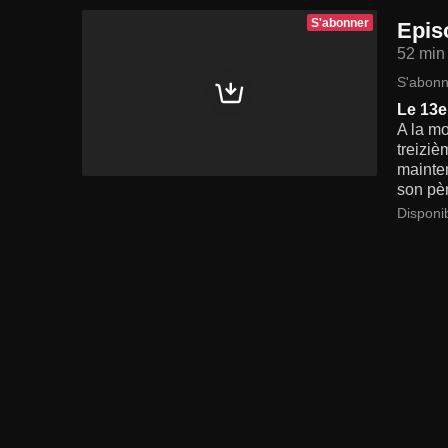
S'abonner
Epis
52 min
S'abonn
Le 13e 
A la mo
treiziè
mainten
son pèr
Disponi