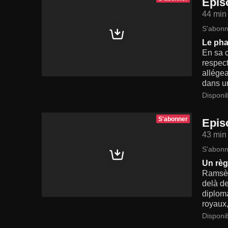
Epis
44 min
S'abonn
Le pha
En sa c
respect
allégea
dans u
Disponi
S'abonner
Epis
43 min
S'abonn
Un règ
Ramsès 
delà de
diploma
royaux,
Disponi