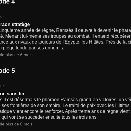
ode 4
er
raon stratège
inquième année de règne, Ramsès II oeuvre à devenir le pharaon 
é. Menant lui-même ses troupes au combat, il entend récupérer 
nce aux rivaux de toujours de l'Egypte, les Hittites. Près de la
n piège tendu par ses ennemis.
ble plus de 6 mois
ode 5
er
ne sans fin
II est désormais le pharaon Ramsès-grand-en victoires, un véri
 ses frontières de son empire. Le traité de paix avec les Hittite
tique vient encore le renforcer. Après trente ans de règne vient
 qui vont se succéder ensuite tous les trois ans.
ble plus de 6 mois