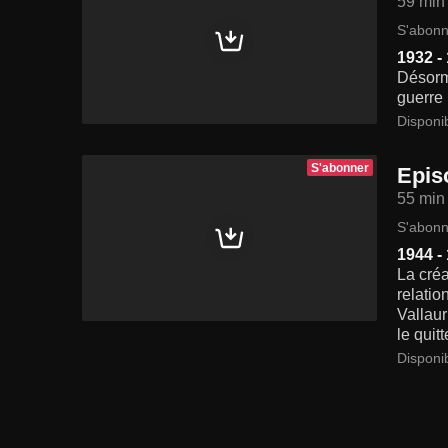
59 min
S'abonn
1932 -
Désorm
guerre 
Disponi
S'abonner
Epis
55 min
S'abonn
1944 -
La créa
relatio
Vallau
le quit
Disponi