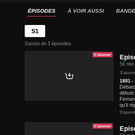
ÉPISODES
À VOIR AUSSI
BANDE
S1
Saison de 3 épisodes
S'abonner
Epis
56 min
S'abonn
1881 -
Débarqu
débuts 
Fernand
qu'il r
Disponi
S'abonner
Epis