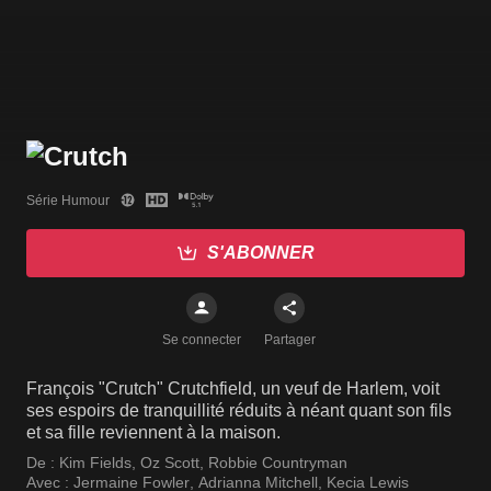
Série Humour
S'ABONNER
Se connecter
Partager
François "Crutch" Crutchfield, un veuf de Harlem, voit
ses espoirs de tranquillité réduits à néant quant son fils
et sa fille reviennent à la maison.
De :
Kim Fields
,
Oz Scott
,
Robbie Countryman
Avec :
Jermaine Fowler
,
Adrianna Mitchell
,
Kecia Lewis