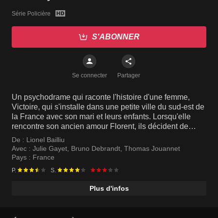
Série Policière
S'ABONNER
Se connecter
Partager
Un psychodrame qui raconte l'histoire d'une femme,
Victoire, qui s'installe dans une petite ville du sud-est de
la France avec son mari et leurs enfants. Lorsqu'elle
rencontre son ancien amour Florent, ils décident de
raviver secrètement leurs anciennes passions et de faire
De :
Lionel Bailliu
des plans pour quitter leurs partenaires, mais la femme
Avec :
Julie Gayet
,
Bruno Debrandt
,
Thomas Jouannet
de Florent disparaît mystérieusement...
Pays :
France
P.
S.
Plus d'infos