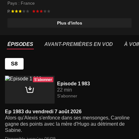
Moïse Santamaria
Pays :
France
P.
Plus d'infos
ÉPISODES
AVANT-PREMIÈRES EN VOD
À VOI
S8
S'abonner
Episode 1 983
22 min
S'abonner
Ep 1983 du vendredi 7 août 2026
Alors qu'Alexis s'enfonce dans ses mensonges, Caroline
gagne des points avec la mère d'Hugo au détriment de
Sabine.
Disponible jusqu'au 06/09