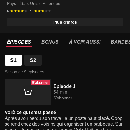
Pays :
États-Unis d'Amérique
P.
S.
Plus d'infos
ÉPISODES
BONUS
À VOIR AUSSI
BANDE
S1
S2
Saison de 9 épisodes
S'abonner
Episode 1
54 min
S'abonner
Voilà ce qui s'est passé
Après avoir perdu son travail à un poste haut placé, Coop
se rend chez des voisins qui organisent un barbecue. Sur
place, il tombe sur son ex-femme Mel et fait un choix