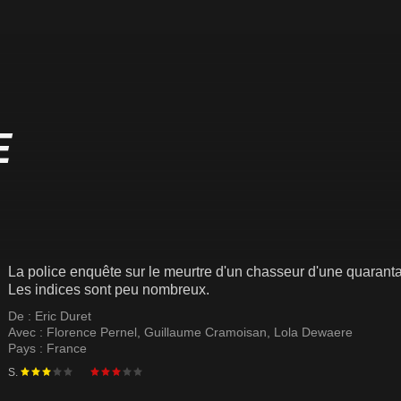
E
La police enquête sur le meurtre d'un chasseur d'une quarantain
Les indices sont peu nombreux.
De :
Eric Duret
Avec :
Florence Pernel
,
Guillaume Cramoisan
,
Lola Dewaere
Pays :
France
S.