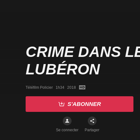
CRIME DANS L
LUBÉRON
Téléfilm Policier   1h34   2018
S'ABONNER
Se connecter
Partager