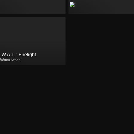
.W.A.T. : Firefight
éléfilm Action