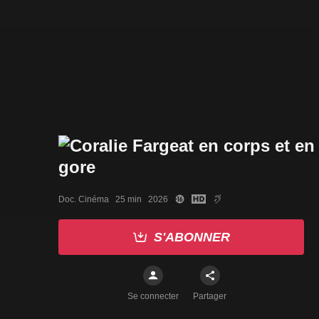
Doc. Cinéma   25 min   2026
S'ABONNER
Se connecter
Partager