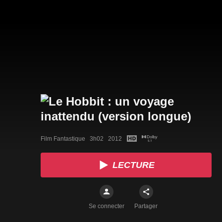
Film Fantastique   3h02   2012
LECTURE
Se connecter
Partager