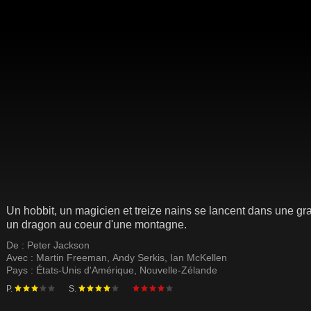
Un hobbit, un magicien et treize nains se lancent dans une gr
un dragon au coeur d'une montagne.
De :
Peter Jackson
Avec :
Martin Freeman
,
Andy Serkis
,
Ian McKellen
Pays :
États-Unis d'Amérique
,
Nouvelle-Zélande
P.
S.