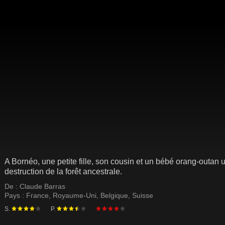
A Bornéo, une petite fille, son cousin et un bébé orang-outan un
destruction de la forêt ancestrale.
De :
Claude Barras
Pays :
France
,
Royaume-Uni
,
Belgique
,
Suisse
S.
P.