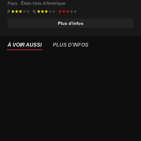
Samuel L. Jackson
Pays :
États-Unis d'Amérique
P.
S.
Plus d'infos
À VOIR AUSSI
PLUS D'INFOS