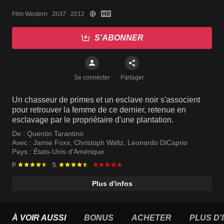
Film Western   2h37   2012
S'ABONNER
Se connecter
Partager
Un chasseur de primes et un esclave noir s'associent
pour retrouver la femme de ce dernier, retenue en
esclavage par le propriétaire d'une plantation.
De :
Quentin Tarantino
Avec :
Jamie Foxx
,
Christoph Waltz
,
Leonardo DiCaprio
Pays :
États-Unis d'Amérique
P.
S.
Plus d'infos
À VOIR AUSSI
BONUS
ACHETER
PLUS D'