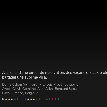
A la suite d'une erreur de réservation, des vacanciers aux profi
partager une sublime villa.
De :
Stéphan Archinard
,
François Prévôt-Leygonie
Avec :
Clovis Cornillac
,
Aure Atika
,
Bertrand Usclat
Pays :
France
,
Belgique
P.
S.