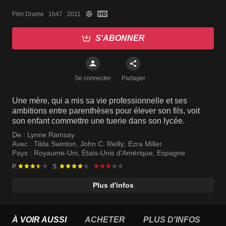
Film Drame   1h47   2011
S'ABONNER
Se connecter
Partager
Une mère, qui a mis sa vie professionnelle et ses
ambitions entre parenthèses pour élever son fils, voit
son enfant commettre une tuerie dans son lycée.
De :
Lynne Ramsay
Avec :
Tilda Swinton
,
John C. Reilly
,
Ezra Miller
Pays :
Royaume-Uni
,
États-Unis d'Amérique
,
Espagne
P.
S.
Plus d'infos
À VOIR AUSSI
ACHETER
PLUS D'INFOS