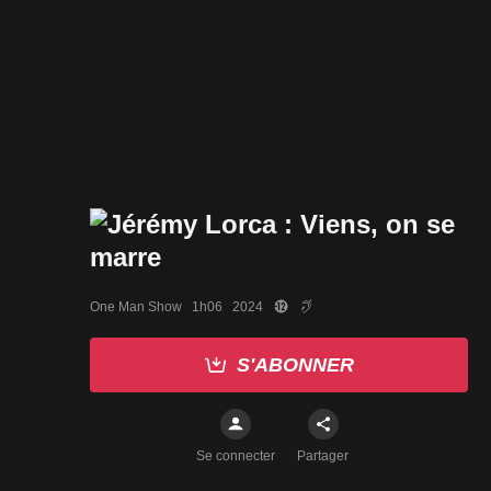
One Man Show   1h06   2024
S'ABONNER
Se connecter
Partager