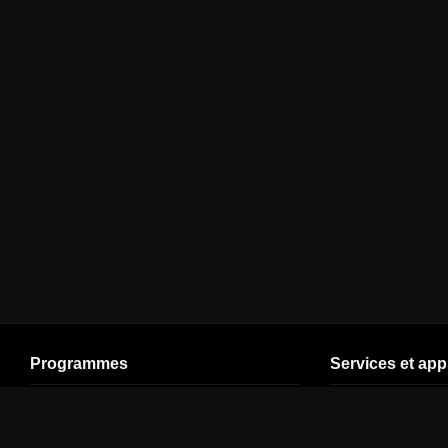
Programmes
Services et app
Cinéma
En direct (V5)
Plan de site
Séries
Ligue 1
Espace Client