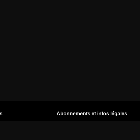
s
Abonnements et infos légales
CSTAR
Nos offres
Start by CANAL
CNEWS
Offres - 26 ans
TNT CANAL