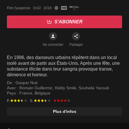
Film Suspense   1h32   2018
S'ABONNER
Se connecter
Partager
En 1996, des danseurs urbains répètent dans un local
isolé avant de partir aux États-Unis. Après une fête, une
substance illicite dans leur sangria provoque transe,
démence et horreur.
De :
Gaspar Noé
Avec :
Romain Guillermic
,
Kiddy Smile
,
Souheila Yacoub
Pays :
France
,
Belgique
P.
S.
Plus d'infos